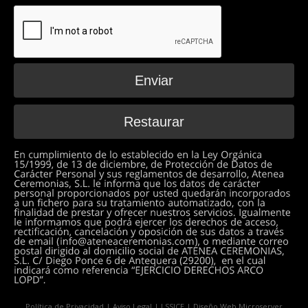
Política de Privacidad
|
Aviso Legal
|
LSSICE
| Diseño Web
Microserver