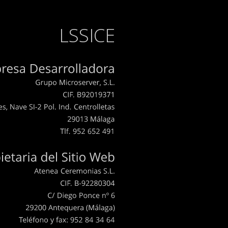
LSSICE
Empresa
Desarrolladora
Grupo
Microserver,
S.L.
CIF.
B92019371
Reyes,
Nave
SI-2
Pol.
Ind.
Centrolletas
29013
Málaga
Tlf.
952
652
491
Propietaria
del
Sitio
Web
Atenea
Ceremonias
S.L.
CIF.
B-92280304
C/
Diego
Ponce
nº
6
29200
Antequera
(Málaga)
Teléfono
y
fax:
952
84
34
64