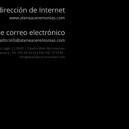
dirección
de
Internet
www.ateneaceremonias.com
de
correo
electrónico
mailto:info@ateneaceremonias.com
o Legal
|
LSSICE
| Diseño Web
Microserver
uera - Tel. 952 84 34 64 y Fax 952 73 92 82 -
info@ateneaceremonias.com