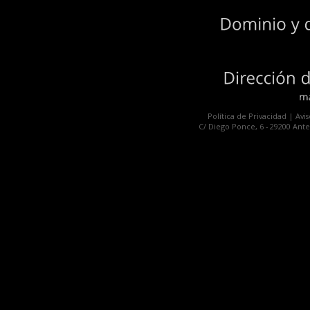
Dominio
y
Dirección
Política de Privacidad
|
Avis
C/ Diego Ponce, 6 - 29200 Anteq